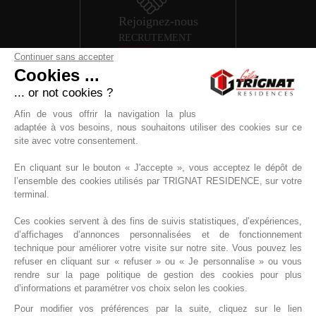
Rejoignez-nous
RECRUTEMENT
Continuer sans accepter
Cookies ...
... or not cookies ?
Afin de vous offrir la navigation la plus
adaptée à vos besoins, nous souhaitons utiliser des cookies sur ce
site avec votre consentement.
4,8
/
5
En cliquant sur le bouton « J'accepte », vous acceptez le dépôt de
l’ensemble des cookies utilisés par TRIGNAT RESIDENCE, sur votre
terminal.
Ces cookies servent à des fins de suivis statistiques, d’expériences,
151
AVIS
d’affichages d’annonces personnalisées et de fonctionnement
LIRE TOUS LES AVIS
technique pour améliorer votre visite sur notre site. Vous pouvez les
refuser en cliquant sur « refuser » ou « Je personnalise » ou vous
Garanti par
rendre sur la page politique de gestion des cookies pour plus
d’informations et paramétrer vos choix selon les cookies.
Pour modifier vos préférences par la suite, cliquez sur le lien