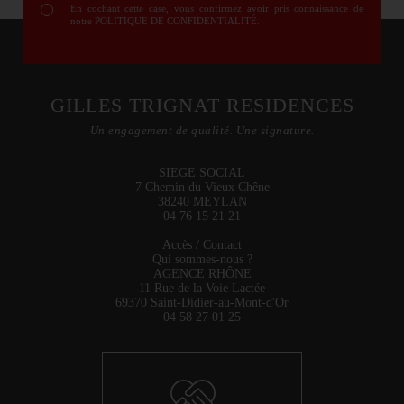
En cochant cette case, vous confirmez avoir pris connaissance de
notre
POLITIQUE DE CONFIDENTIALITÉ
.
GILLES TRIGNAT RESIDENCES
Un engagement de qualité. Une signature.
SIEGE SOCIAL
7 Chemin du Vieux Chêne
38240 MEYLAN
04 76 15 21 21
Accès / Contact
Qui sommes-nous ?
AGENCE RHÔNE
11 Rue de la Voie Lactée
69370 Saint-Didier-au-Mont-d'Or
04 58 27 01 25