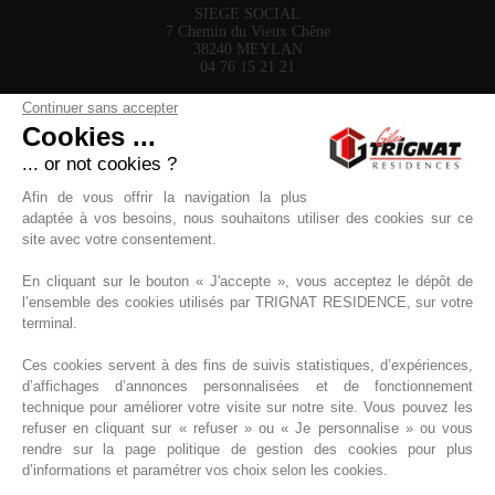
SIEGE SOCIAL
7 Chemin du Vieux Chêne
38240 MEYLAN
04 76 15 21 21
Accès / Contact
Continuer sans accepter
Qui sommes-nous ?
Cookies ...
AGENCE RHÔNE
11 Rue de la Voie Lactée
... or not cookies ?
69370 Saint-Didier-au-Mont-d'Or
04 58 27 01 25
Afin de vous offrir la navigation la plus
adaptée à vos besoins, nous souhaitons utiliser des cookies sur ce
site avec votre consentement.
En cliquant sur le bouton « J'accepte », vous acceptez le dépôt de
l’ensemble des cookies utilisés par TRIGNAT RESIDENCE, sur votre
terminal.
Rejoignez-nous
RECRUTEMENT
Ces cookies servent à des fins de suivis statistiques, d’expériences,
d’affichages d’annonces personnalisées et de fonctionnement
technique pour améliorer votre visite sur notre site. Vous pouvez les
refuser en cliquant sur « refuser » ou « Je personnalise » ou vous
rendre sur la page politique de gestion des cookies pour plus
d’informations et paramétrer vos choix selon les cookies.