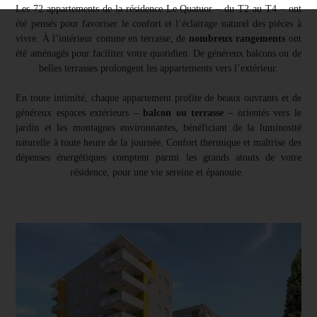
Les 72 appartements de la résidence Le Quatuor – du T2 au T4 – ont
été pensés pour favoriser le confort et l’éclairage naturel des pièces à
vivre. À l’intérieur comme en terrasse, de
nombreux rangements
ont
été aménagés pour faciliter votre quotidien. De généreux balcons ou de
belles terrasses prolongent les appartements vers l’extérieur.
En toute intimité, chaque appartement profite de beaux ouvrants et de
généreux espaces extérieurs –
balcon ou terrasse
– orientés vers le
jardin et les montagnes environnantes, bénéficiant de la luminosité
naturelle à toute heure de la journée. Confort thermique et maîtrise des
dépenses énergétiques comptent parmi les grands atouts de votre
résidence, pour une vie sereine et épanouie.