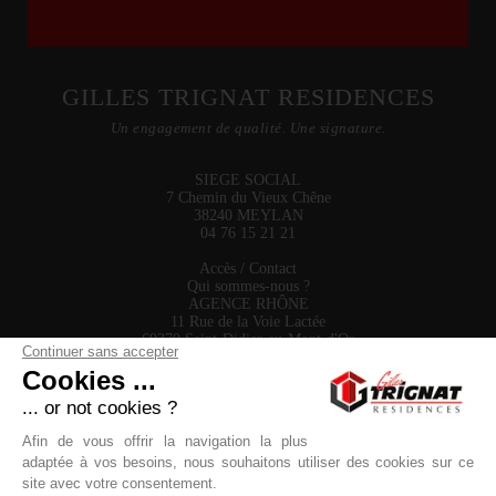
GILLES TRIGNAT RESIDENCES
Un engagement de qualité. Une signature.
SIEGE SOCIAL
7 Chemin du Vieux Chêne
38240 MEYLAN
04 76 15 21 21
Accès / Contact
Qui sommes-nous ?
AGENCE RHÔNE
11 Rue de la Voie Lactée
69370 Saint-Didier-au-Mont-d'Or
Continuer sans accepter
04 58 27 01 25
Cookies ...
... or not cookies ?
Afin de vous offrir la navigation la plus
adaptée à vos besoins, nous souhaitons utiliser des cookies sur ce
site avec votre consentement.