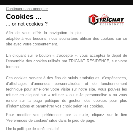
Accès / Contact
Continuer sans accepter
Qui sommes-nous ?
Cookies ...
AGENCE RHÔNE
11 Rue de la Voie Lactée
... or not cookies ?
69370 Saint-Didier-au-Mont-d'Or
04 58 27 01 25
Afin de vous offrir la navigation la plus
adaptée à vos besoins, nous souhaitons utiliser des cookies sur ce
site avec votre consentement.
En cliquant sur le bouton « J'accepte », vous acceptez le dépôt de
l’ensemble des cookies utilisés par TRIGNAT RESIDENCE, sur votre
terminal.
Rejoignez-nous
RECRUTEMENT
Ces cookies servent à des fins de suivis statistiques, d’expériences,
d’affichages d’annonces personnalisées et de fonctionnement
technique pour améliorer votre visite sur notre site. Vous pouvez les
refuser en cliquant sur « refuser » ou « Je personnalise » ou vous
rendre sur la page politique de gestion des cookies pour plus
d’informations et paramétrer vos choix selon les cookies.
Pour modifier vos préférences par la suite, cliquez sur le lien
'Préférences de cookies' situé dans le pied de page.
Lire la politique de confidentialité