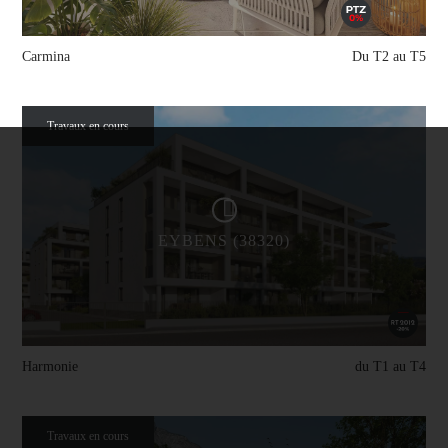
Carmina
Du T2 au T5
Travaux en cours
EYBENS (38320)
Harmonie
du T1 au T4
Travaux en cours