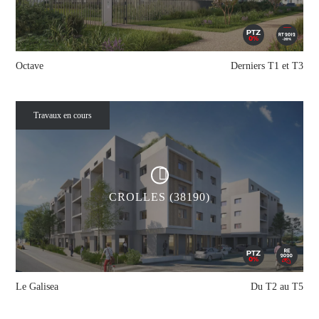
Octave
Derniers T1 et T3
Travaux en cours
CROLLES (38190)
Le Galisea
Du T2 au T5