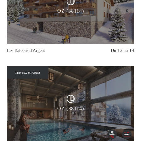
OZ (38114)
Les Balcons d'Argent
Du T2 au T4
Travaux en cours
OZ (38114)