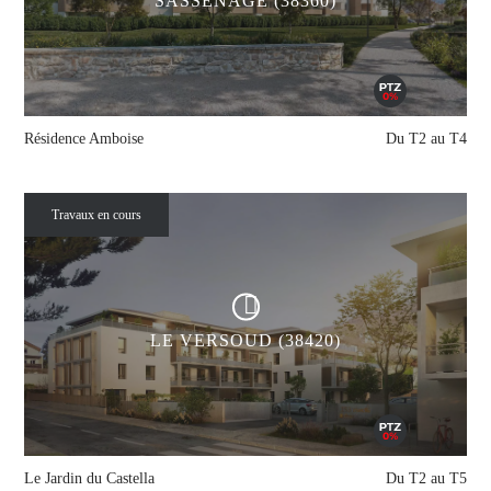
SASSENAGE (38360)
Résidence Amboise
Du T2 au T4
Travaux en cours
LE VERSOUD (38420)
Le Jardin du Castella
Du T2 au T5