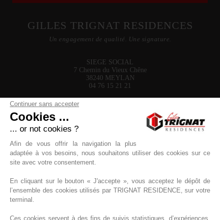
GILLES TRIGNAT RESIDENCES
Un engagement de qualité. Une signature.
SIEGE SOCIAL
7 Chemin du Vieux Chêne
38240 MEYLAN
04 76 15 21 21
Accès / Contact
Continuer sans accepter
Qui sommes-nous ?
Cookies ...
AGENCE RHÔNE
11 Rue de la Voie Lactée
... or not cookies ?
69370 Saint-Didier-au-Mont-d'Or
04 58 27 01 25
Afin de vous offrir la navigation la plus
adaptée à vos besoins, nous souhaitons utiliser des cookies sur ce
site avec votre consentement.
En cliquant sur le bouton « J'accepte », vous acceptez le dépôt de
l’ensemble des cookies utilisés par TRIGNAT RESIDENCE, sur votre
terminal.
Rejoignez-nous
RECRUTEMENT
Ces cookies servent à des fins de suivis statistiques, d’expériences,