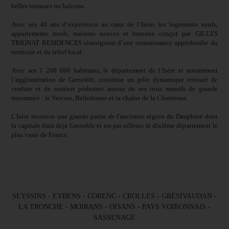
belles terrasses ou balcons.
Avec ses 40 ans d’expérience au cœur de l’Isère, les logements neufs,
appartements neufs, maisons neuves et bureaux conçut par GILLES
TRIGNAT RESIDENCES témoignent d’une connaissance approfondie du
territoire et du relief local.
Avec ses 1 200 000 habitants, le département de l’Isère et notamment
l’agglomération de Grenoble, constitue un pôle dynamique entouré de
verdure et de sentiers pédestres autour de ses trois massifs de grande
renommée : le Vercors, Belledonne et la chaîne de la Chartreuse.
L'Isère recouvre une grande partie de l'ancienne région du Dauphiné dont
la capitale était déjà Grenoble et est par ailleurs le dixième département le
plus vaste de France.
SEYSSINS
-
EYBENS
-
CORENC
-
CROLLES
-
GRÉSIVAUDAN
-
LA TRONCHE
-
MOIRANS
-
OISANS
-
PAYS VOIRONNAIS
-
SASSENAGE