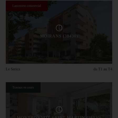
Lancement commercial
MOIRANS (38430)
Le Serica
du T1 au T4
Travaux en cours
MONTBONNOT-SAINT-MARTIN (38330)